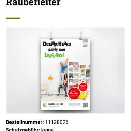
Räuberleiter
Bestellnummer:
11128026
Schutzgebühr:
keine