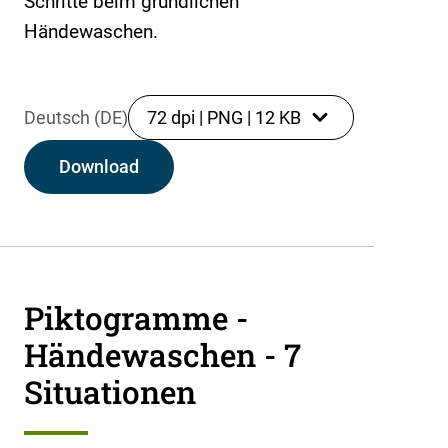
Schritte beim gründlichen
Händewaschen.
Deutsch (DE)
72 dpi
|
PNG
|
12 KB
Download
Piktogramme -
Händewaschen - 7
Situationen