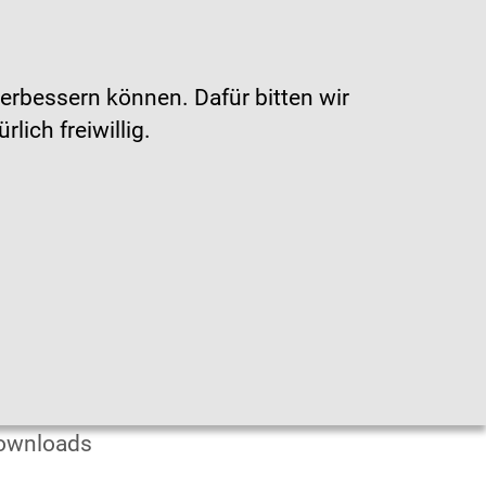
Gebärdensprache
|
Leichte Sprache
erbessern können. Dafür bitten wir
ich freiwillig.
en
fografiken
ownloads