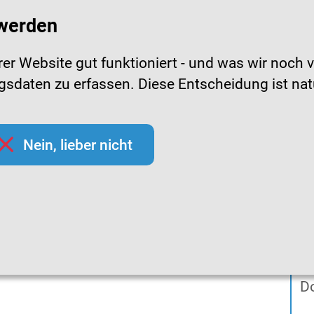
 werden
r Website gut funktioniert - und was wir noch v
daten zu erfassen. Diese Entscheidung ist natürl
pfchecks
Hygienetipps
Mediathek
Them
Nein, lieber nicht
Materialien
ien zur Hygiene
In
D