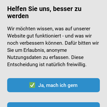
Helfen Sie uns, besser zu
werden
Wir möchten wissen, was auf unserer
Website gut funktioniert - und was wir
Grippe-Impfcheck
noch verbessern können. Dafür bitten wir
Sie um Erlaubnis, anonyme
Wie alt sind Sie oder
Nutzungsdaten zu erfassen. Diese
Entscheidung ist natürlich freiwillig.
die Person, um die es
geht?
Ja, mach ich gern
Jünger als 6 Monate