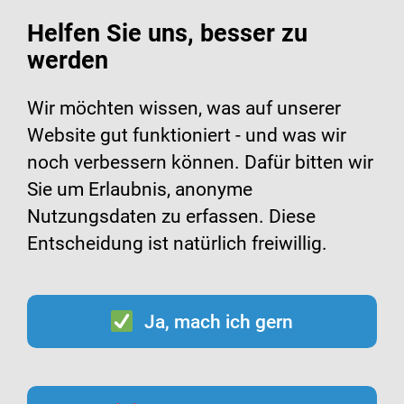
Helfen Sie uns, besser zu
werden
Wir möchten wissen, was auf unserer
Website gut funktioniert - und was wir
FSME Impfcheck
noch verbessern können. Dafür bitten wir
Sie um Erlaubnis, anonyme
Wie alt sind Sie oder
Nutzungsdaten zu erfassen. Diese
Entscheidung ist natürlich freiwillig.
die Person, um die es
geht?
Ja, mach ich gern
Jünger als 1 Jahr