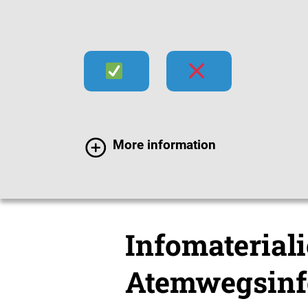
Infektionen
Impfen
Im
More information
Mediathek
Material
Infomaterial
Atemwegsinf