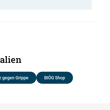
alien
 gegen Grippe
BIÖG Shop