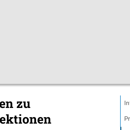
Gebärdensprac
pfchecks
Hygienetipps
Mediathek
Them
ien zu Atemwegsinfektionen
ien zu
In
ektionen
Pr