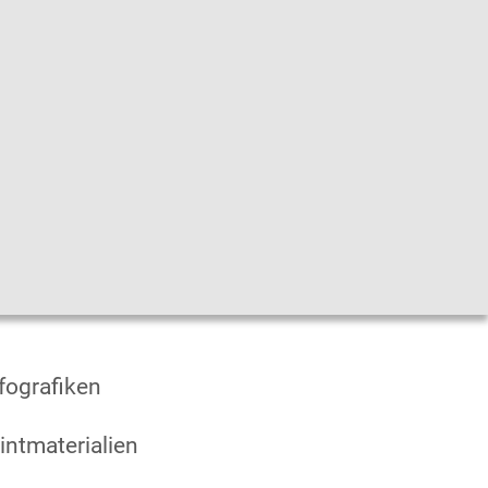
he
|
Leichte Sprache
|
Sprachen
en
fografiken
intmaterialien