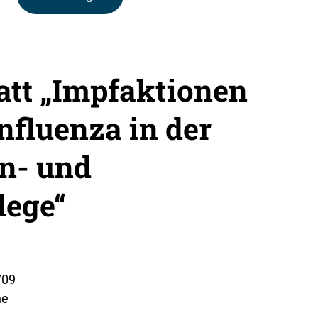
att „Impfaktionen
nfluenza in der
n- und
lege“
709
ne