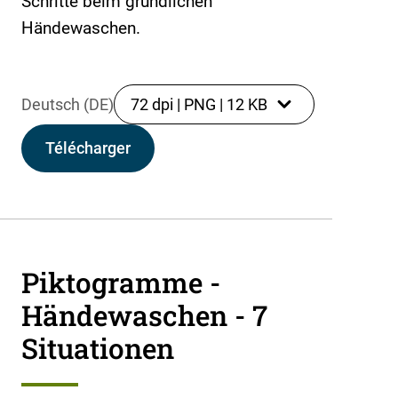
Schritte beim gründlichen
Händewaschen.
Deutsch (DE)
72 dpi
|
PNG
|
12 KB
Télécharger
Piktogramme -
Händewaschen - 7
Situationen