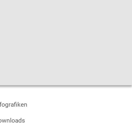
he
|
Leichte Sprache
|
Sprachen
en
fografiken
ownloads