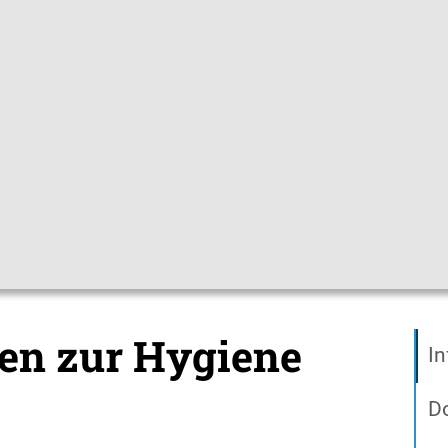
Gebärdensprac
pfchecks
Hygienetipps
Mediathek
Them
Materialien
ien zur Hygiene
In
D